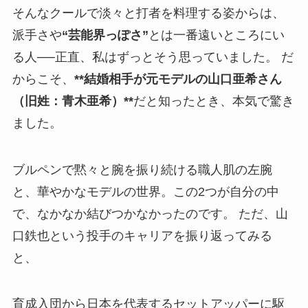
そんなクールで淡々と打者を料理する姿からは、
派手さや
“芸能界っぽさ”
とは一番遠いところにい
る人──正直、私はずっとそう思っていました。 だ
からこそ、
**結婚相手が元モデルの山口亜希さん
（旧姓：青木亜希）**
だと知ったとき、本気で驚き
ました。
ブルペンで黙々と腕を振り続ける職人肌の左腕
と、華やかなモデルの世界。この2つが自分の中
で、なかなか結びつかなかったのです。 ただ、山
口鉄也という投手のキャリアを振り返ってみる
と、
育成入団から日本を代表するセットアッパーに駆