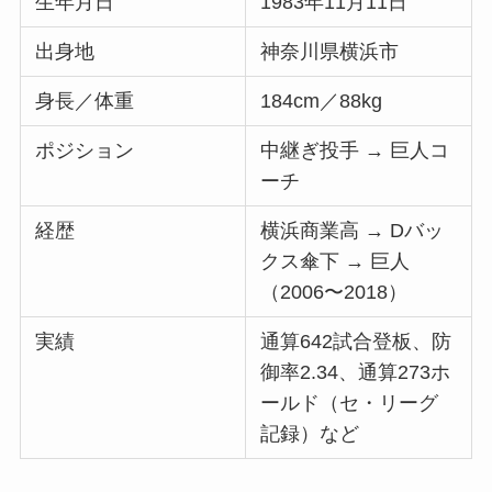
生年月日
1983年11月11日
出身地
神奈川県横浜市
身長／体重
184cm／88kg
ポジション
中継ぎ投手 → 巨人コ
ーチ
経歴
横浜商業高 → Dバッ
クス傘下 → 巨人
（2006〜2018）
実績
通算642試合登板、防
御率2.34、通算273ホ
ールド（セ・リーグ
記録）など