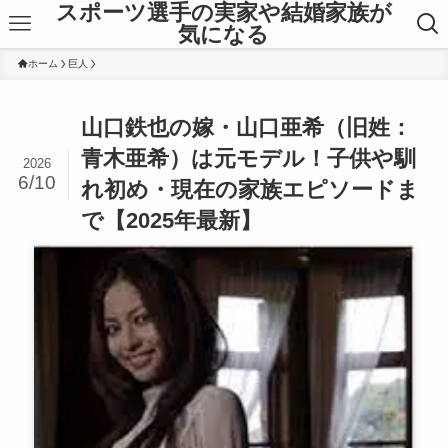
スポーツ選手の実家や結婚家族が
気になる
ホーム
巨人
山口鉄也の嫁・山口亜希（旧姓：
青木亜希）は元モデル！子供や馴
2026
6/10
れ初め・現在の家族エピソードま
で【2025年最新】