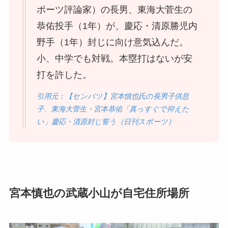
ポーツ評論家）の長男、東海大菅生の
恭佑投手（1年）が、慶応・清原勝児内
野手（1年）封じに向け意気込んだ。
小、中学でも対戦。本塁打はないが安
打を許した。
引用元：【センバツ】宮本慎也氏の長男子供息
子、東海大菅生・宮本恭佑「真っすぐで抑えた
い」慶応・清原封じ誓う（日刊スポーツ）
宮本慎也の武蔵小山が自宅住所場所