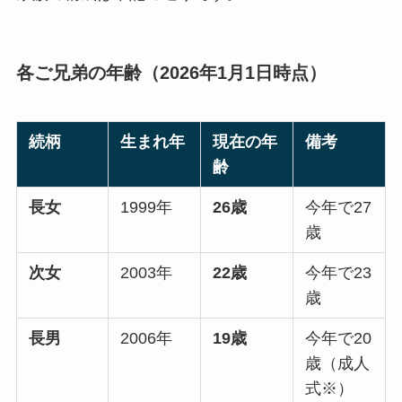
各ご兄弟の年齢（2026年1月1日時点）
続柄
生まれ年
現在の年
備考
齢
長女
1999年
26歳
今年で27
歳
次女
2003年
22歳
今年で23
歳
長男
2006年
19歳
今年で20
歳（成人
式※）