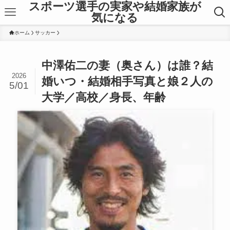
スポーツ選手の実家や結婚家族が
気になる
ホーム
サッカー
中澤佑二の妻（奥さん）は誰？結
2026
婚いつ・結婚相手写真と娘２人の
5/01
大学／高校／身長、年齢