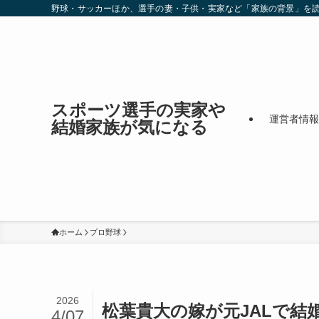
野球・サッカーほか、選手の妻・子供・実家など「家族の背景」を
スポーツ選手の実家や
運営者情報
結婚家族が気になる
ホーム
プロ野球
2026
松葉貴大の嫁が元JALで結
4/07