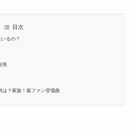
目次
はいるの？
智美
供は？家族！嵐ファン登場曲