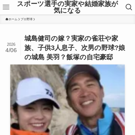
スポーツ選手の実家や結婚家族が
気になる
ホーム
プロ野球
城島健司の嫁？実家の雀荘や家
2026
族、子供3人息子、次男の野球?娘
4/06
の城島 美羽？飯塚の自宅豪邸