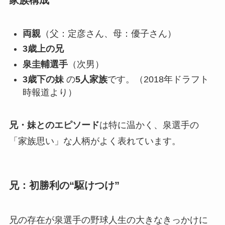
家族構成
両親
（父：定彦さん、母：優子さん）
3歳上の兄
泉圭輔選手
（次男）
3歳下の妹
の
5人家族
です。（2018年ドラフト
時報道より）
兄・妹とのエピソード
は特に温かく、泉選手の
「家族思い」な人柄がよく表れています。
兄：初勝利の“駆けつけ”
兄の存在が泉選手の野球人生の大きなきっかけに