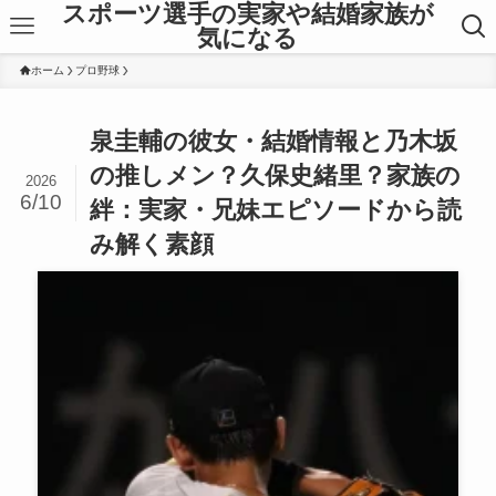
スポーツ選手の実家や結婚家族が
気になる
ホーム
プロ野球
泉圭輔の彼女・結婚情報と乃木坂
の推しメン？久保史緒里？家族の
2026
6/10
絆：実家・兄妹エピソードから読
み解く素顔