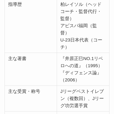
指導歴
柏レイソル（ヘッド
コーチ・監督代行・
監督）
アビスパ福岡（監
督）
U-23日本代表（コー
チ）
主な著書
『井原正巳NO.1リベ
ロへの道』（1995）
『ディフェンス論』
（2006）
主な受賞・称号
Jリーグベストイレブ
ン（複数回）、Jリー
グ功労選手賞