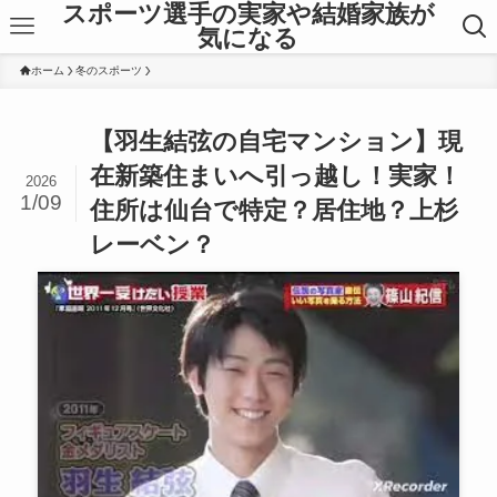
スポーツ選手の実家や結婚家族が
気になる
ホーム
冬のスポーツ
【羽生結弦の自宅マンション】現
在新築住まいへ引っ越し！実家！
2026
1/09
住所は仙台で特定？居住地？上杉
レーベン？