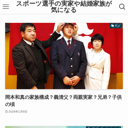
スポーツ選手の実家や結婚家族が
気になる
巨人
岡本和真の家族構成？義清父？両親実家？兄弟？子供
の頃
2026年1月9日