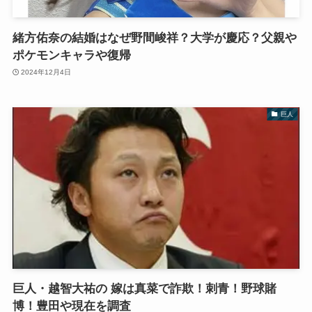
緒方佑奈の結婚はなぜ野間峻祥？大学が慶応？父親や
ポケモンキャラや復帰
2024年12月4日
巨人
巨人・越智大祐の 嫁は真菜で詐欺！刺青！野球賭
博！豊田や現在を調査