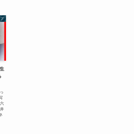
ープ
生
る
綴っ
写
塾六
新井
ネ