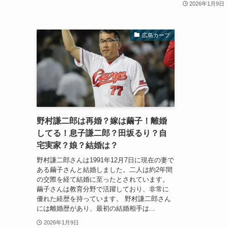
2026年1月9日
広島カープ
野村謙二郎は再婚？嫁は繭子！離婚
してる！息子謙二郎？田坂るり？自
宅実家？娘？結婚は？
野村謙二郎さんは1991年12月7日に現在の妻で
ある繭子さんと結婚しました。二人は約2年間
の交際を経て結婚に至ったとされています。
繭子さんは教育分野で活躍しており、非常に
優れた経歴を持っています。 野村謙二郎さん
には離婚歴があり、最初の結婚相手は...
2026年1月9日