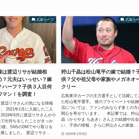
広島カープ
広島カ
嫁は渡辺リサが結婚相
狩山千晶は松山竜平の嫁で結婚？
め？元夫はいっせい？嫁
供？父や祖父母や家族やメガネオ
？ハーフ？子供３人目何
クリー
ワマン！を調査！
広島東洋カープの主力選手として活躍して
た松山竜平選手。 彼のプライベートや結
と渡辺リサさんの気になる情報
活については、ファンのみならず多くの方
。 2021年1月に入籍した二人
関心を寄せています。 本記事では、狩
2019年8月に渡辺リサさんが小
晶（かりやま ちあき）さんとの結婚や出
先で出待ちをしたことがきっか
い、子供の情報、さらに狩山さんの家族...
の後、SNSのDMでやり取りを
展しました。 渡辺リサさ...
2026年1月9日