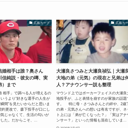
広島カープ
広島カ
結婚相手は誰？奥さん
大瀬良さつみと大瀬良禎弘｜大瀬
川佳純説・彼女の噂、実
大地の弟（元気）の現在と兄弟は
弟）まで
人？アナウンサー説も整理
婚 相手」で調べる人が増えるの
マウンド上ではポーカーフェイスの大瀬良
いうより“好きな選手の人生が
地投手が、ふと表情を崩すのが家族の話題
瞬間”を見たいからだと思いま
す。 特に母・さつみさんとの絆や、2歳
契約更改で、森下投手が口にし
の弟・元気さんへの想いは有名ですが、ネ
惚気じゃなくて、生活の匂いが
ト上には「弟が亡くなった？」「実はアナ
した。だからこそ、...
ンサー？」といった情報も混在していま...
2026年2月4日