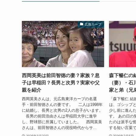
広島カープ
西岡英美は前田智徳の妻？家族？息
森下暢仁の
子は早稲田？長男と次男？実家や父
（妻）・石
親を紹介
家と弟（兄
西岡英美さんは、元広島東洋カープの名選
「森下暢仁 結
手・前田智徳さんの妻です。 二人は1998年
は、ゴシップと
に結婚し、長男と次男の2人の息子がいます。
少し前に進んだ
長男の前田浩由さんは早稲田大学に進学
す。 あの日の
し、野球部に所属していました。 西岡英美
たのは派手な
さんは、前田智徳さんの現役時代からサ...
する短い言葉で
2026年3月22日
2026年2月5日