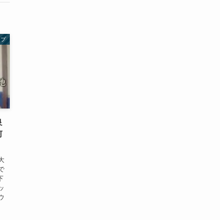
ープ
良
何
大
で
下
ッ
ウ