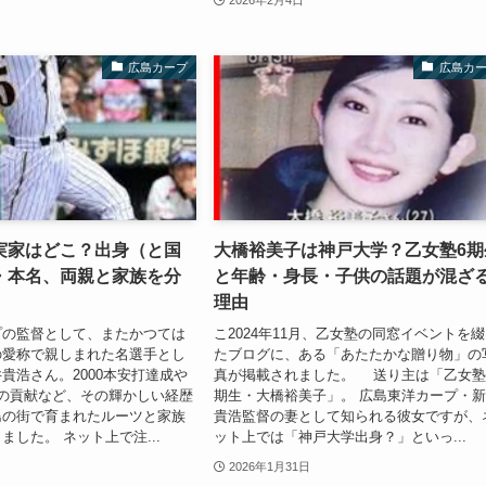
広島カープ
広島カ
実家はどこ？出身（と国
大橋裕美子は神戸大学？乙女塾6期
・本名、両親と家族を分
と年齢・身長・子供の話題が混ざ
理由
プの監督として、またかつては
こ2024年11月、乙女塾の同窓イベントを
の愛称で親しまれた名選手とし
たブログに、ある「あたたかな贈り物」の
貴浩さん。2000本安打達成や
真が掲載されました。 送り主は「乙女
の貢献など、その輝かしい経歴
期生・大橋裕美子」。 広島東洋カープ・
島の街で育まれたルーツと家族
貴浩監督の妻として知られる彼女ですが、
ました。 ネット上で注...
ット上では「神戸大学出身？」といっ...
2026年1月31日