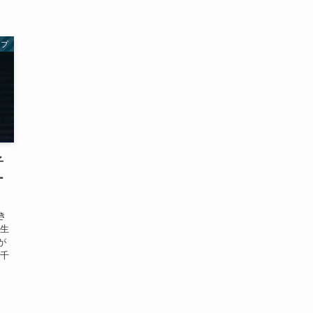
ープ
子
ー
き
婚生
が
山千
会