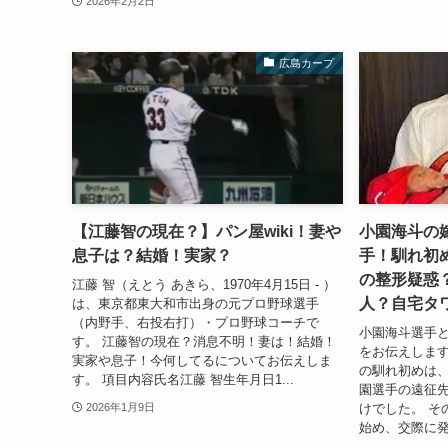
2026年2月2日
広島カープ
【江藤智の現在？】パン屋wiki！妻や
小園海斗の
息子は？結婚！実家？
手！馴れ初
の整形疑惑
江藤 智（えとう あきら、1970年4月15日 - ）
人？自宅タ
は、東京都東大和市出身の元プロ野球選手
（内野手、右投右打）・プロ野球コーチで
小園海斗選手
す。 江藤智の現在？消息不明！妻は！結婚！
をお伝えします
実家や息子！今何してるについてお伝えしま
の馴れ初めは、
す。 項目内容氏名江藤 智生年月日1...
園選手の遠征
けでした。 そ
2026年1月9日
始め、交際に発