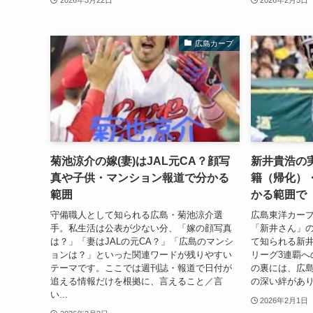
広島カープ
菊池涼介の嫁(妻)はJAL元CA？顔写
新井貴浩の
真や子供・マンション報道で分かる
籍（帰化）
範囲
かる範囲で
守備職人として知られる広島・菊池涼介選
広島東洋カー
手。私生活は公表が少ない分、「嫁の顔写真
「新井さん」
は？」「妻はJALの元CA？」「広島のマンシ
て知られる新井
ョンは？」といった関連ワードが残りやすい
リーグ3連覇へ
テーマです。ここでは週刊誌・報道で日付が
の裏には、広
追える情報だけを根拠に、言えること／言
の深い絆があり
い...
2026年2月1日